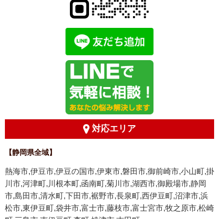
対応エリア
【静岡県全域】
熱海市,伊豆市,伊豆の国市,伊東市,磐田市,御前崎市,小山町,掛
川市,河津町,川根本町,函南町,菊川市,湖西市,御殿場市,静岡
市,島田市,清水町,下田市,裾野市,長泉町,西伊豆町,沼津市,浜
松市,東伊豆町,袋井市,富士市,藤枝市,富士宮市,牧之原市,松崎